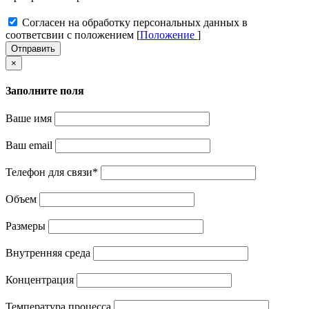
Cогласен на обработку персональных данных в
соответсвии с положением [
Положение
]
Отправить
×
Заполните поля
Ваше имя
Ваш email
Телефон для связи
*
Объем
Размеры
Внутренняя среда
Концентрация
Температура процесса