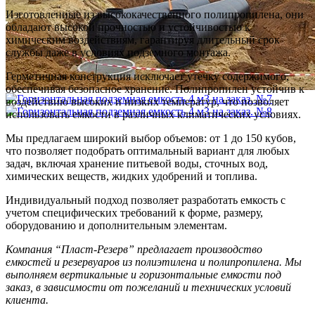
Изготовленные из высококачественного полипропилена, они
обладают высокой прочностью и устойчивостью к
химическим воздействиям, гарантируя длительный срок
службы даже в условиях подземного монтажа.
Герметичная конструкция исключает утечку содержимого,
обеспечивая безопасное хранение. Полипропилен устойчив к
воздействию высоких и низких температур, что позволяет
использовать емкости в различных климатических условиях.
Мы предлагаем широкий выбор объемов: от 1 до 150 кубов,
что позволяет подобрать оптимальный вариант для любых
задач, включая хранение питьевой воды, сточных вод,
химических веществ, жидких удобрений и топлива.
Индивидуальный подход позволяет разработать емкость с
учетом специфических требований к форме, размеру,
оборудованию и дополнительным элементам.
Компания “Пласт-Резерв” предлагает производство
емкостей и резервуаров из полиэтилена и полипропилена. Мы
выполняем вертикальные и горизонтальные емкости под
заказ, в зависимости от пожеланий и технических условий
клиента.