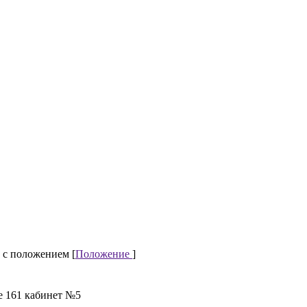
 с положением [
Положение
]
е 161 кабинет №5