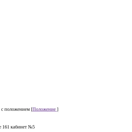
 с положением [
Положение
]
е 161 кабинет №5