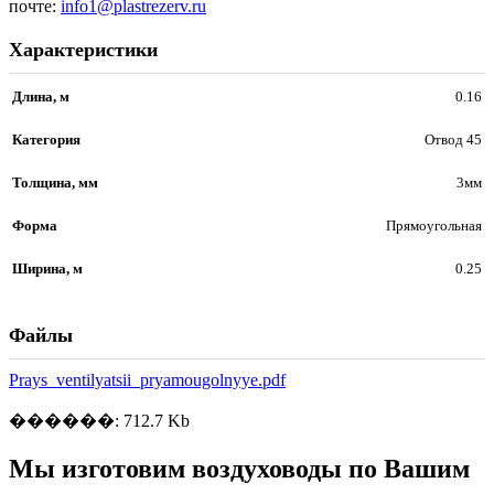
почте:
info1@plastrezerv.ru
Характеристики
Длина, м
0.16
Категория
Отвод 45
Толщина, мм
3мм
Форма
Прямоугольная
Ширина, м
0.25
Файлы
Prays_ventilyatsii_pryamougolnyye.pdf
������: 712.7 Kb
Мы изготовим воздуховоды по Вашим