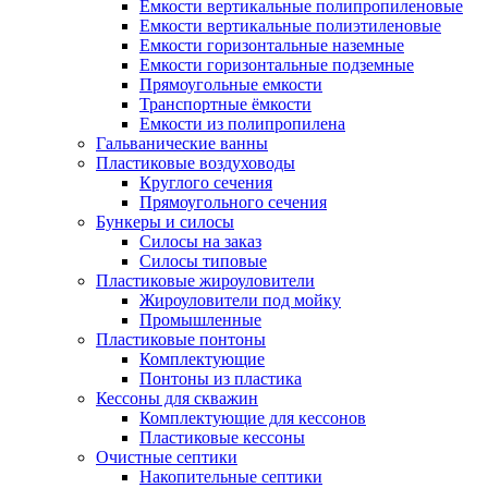
Емкости вертикальные полипропиленовые
Емкости вертикальные полиэтиленовые
Емкости горизонтальные наземные
Емкости горизонтальные подземные
Прямоугольные емкости
Транспортные ёмкости
Емкости из полипропилена
Гальванические ванны
Пластиковые воздуховоды
Круглого сечения
Прямоугольного сечения
Бункеры и силосы
Силосы на заказ
Силосы типовые
Пластиковые жироуловители
Жироуловители под мойку
Промышленные
Пластиковые понтоны
Комплектующие
Понтоны из пластика
Кессоны для скважин
Комплектующие для кессонов
Пластиковые кессоны
Очистные септики
Накопительные септики