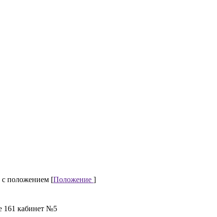
 с положением [
Положение
]
е 161 кабинет №5