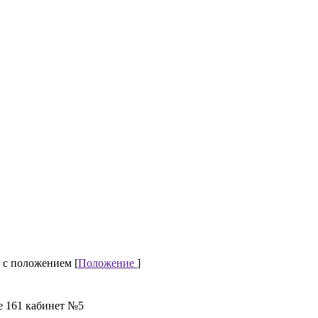
 с положением [
Положение
]
е 161 кабинет №5