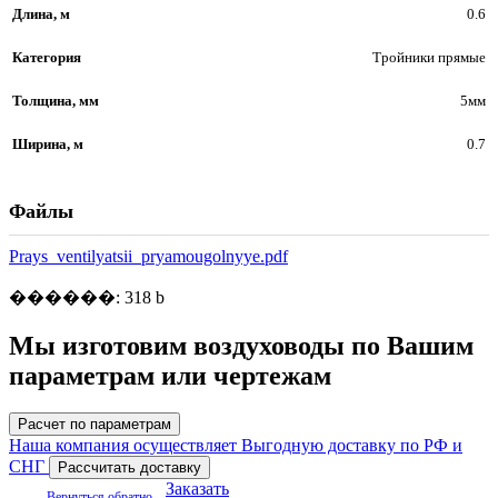
Длина, м
0.6
Категория
Тройники прямые
Толщина, мм
5мм
Ширина, м
0.7
Файлы
Prays_ventilyatsii_pryamougolnyye.pdf
������: 318 b
Мы изготовим воздуховоды по Вашим
параметрам или чертежам
Расчет по параметрам
Наша компания осуществляет Выгодную доставку по РФ и
СНГ
Рассчитать доставку
Заказать
Вернуться обратно