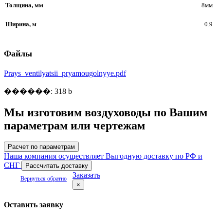
Толщина, мм
8мм
Ширина, м
0.9
Файлы
Prays_ventilyatsii_pryamougolnyye.pdf
������: 318 b
Мы изготовим воздуховоды по Вашим
параметрам или чертежам
Расчет по параметрам
Наша компания осуществляет Выгодную доставку по РФ и
СНГ
Рассчитать доставку
Заказать
Вернуться обратно
×
Оставить заявку