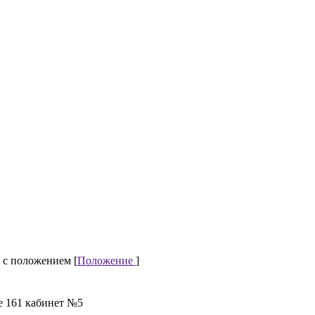
 с положением [
Положение
]
е 161 кабинет №5