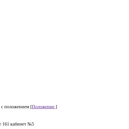
 с положением [
Положение
]
е 161 кабинет №5