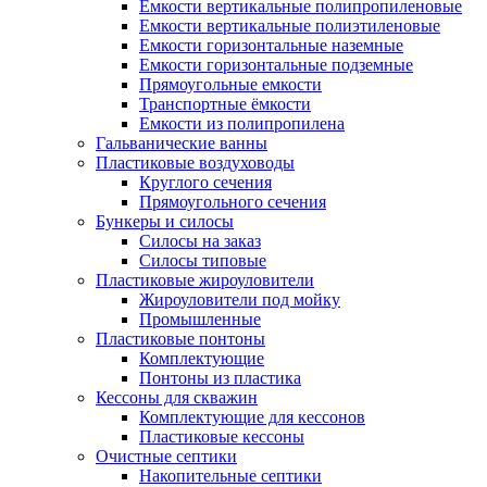
Емкости вертикальные полипропиленовые
Емкости вертикальные полиэтиленовые
Емкости горизонтальные наземные
Емкости горизонтальные подземные
Прямоугольные емкости
Транспортные ёмкости
Емкости из полипропилена
Гальванические ванны
Пластиковые воздуховоды
Круглого сечения
Прямоугольного сечения
Бункеры и силосы
Силосы на заказ
Силосы типовые
Пластиковые жироуловители
Жироуловители под мойку
Промышленные
Пластиковые понтоны
Комплектующие
Понтоны из пластика
Кессоны для скважин
Комплектующие для кессонов
Пластиковые кессоны
Очистные септики
Накопительные септики