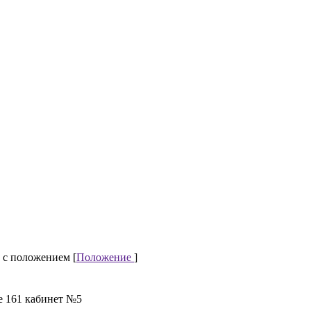
 с положением [
Положение
]
е 161 кабинет №5