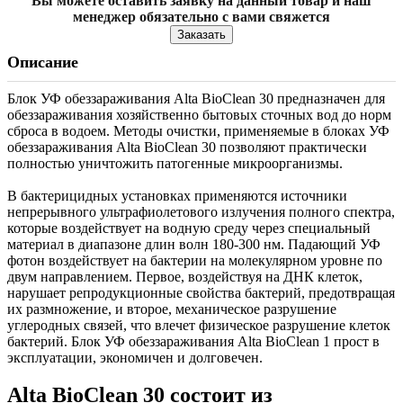
Вы можете оставить заявку на данный товар и наш
менеджер обязательно с вами свяжется
Заказать
Описание
Блок УФ обеззараживания Alta BioClean 30 предназначен для
обеззараживания хозяйственно бытовых сточных вод до норм
сброса в водоем. Методы очистки, применяемые в блоках УФ
обеззараживания Alta BioClean 30 позволяют практически
полностью уничтожить патогенные микроорганизмы.
В бактерицидных установках применяются источники
непрерывного ультрафиолетового излучения полного спектра,
которые воздействует на водную среду через специальный
материал в диапазоне длин волн 180-300 нм. Падающий УФ
фотон воздействует на бактерии на молекулярном уровне по
двум направлением. Первое, воздействуя на ДНК клеток,
нарушает репродукционные свойства бактерий, предотвращая
их размножение, и второе, механическое разрушение
углеродных связей, что влечет физическое разрушение клеток
бактерий. Блок УФ обеззараживания Alta BioClean 1 прост в
эксплуатации, экономичен и долговечен.
Alta BioClean 30 состоит из